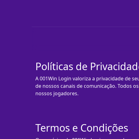
Políticas de Privacida
A 001Win Login valoriza a privacidade de s
de nossos canais de comunicação. Todos os 
nossos jogadores.
Termos e Condições