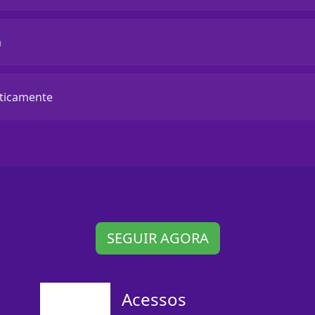
a
aticamente
SEGUIR AGORA
Acessos