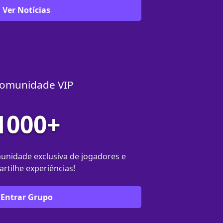
Ver Notícias
Comunidade VIP
1000+
unidade exclusiva de jogadores e
rtilhe experiências!
Entrar Grupo