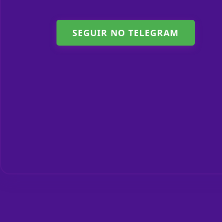
SEGUIR NO TELEGRAM