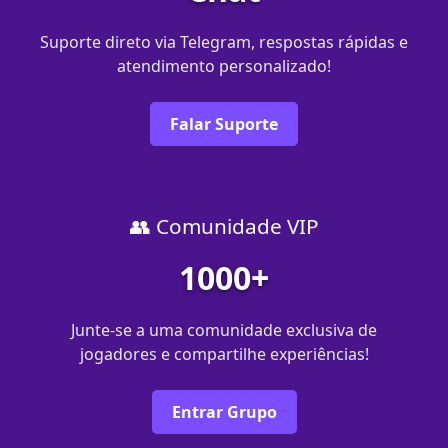
Suporte direto via Telegram, respostas rápidas e
atendimento personalizado!
Falar Suporte
👥 Comunidade VIP
1000+
Junte-se a uma comunidade exclusiva de
jogadores e compartilhe experiências!
Entrar Grupo