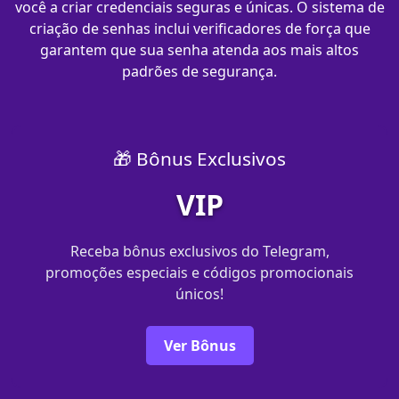
você a criar credenciais seguras e únicas. O sistema de
criação de senhas inclui verificadores de força que
garantem que sua senha atenda aos mais altos
padrões de segurança.
🎁 Bônus Exclusivos
VIP
Receba bônus exclusivos do Telegram,
promoções especiais e códigos promocionais
únicos!
Ver Bônus