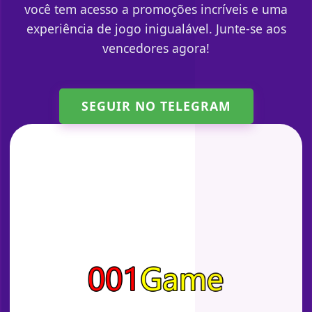
você tem acesso a promoções incríveis e uma
experiência de jogo inigualável. Junte-se aos
vencedores agora!
SEGUIR NO TELEGRAM